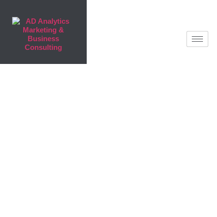
AD Analytics
AD Analytics – MARKETING & BUSINESS
CONSULTING Vaš partner do uspjeha.