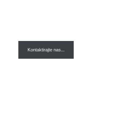
NE, uspjeh nije rezerviran samo za Vašu
konkurenciju…
Dozvolite sebi “poslovni rast”.
Kontaktirajte nas...